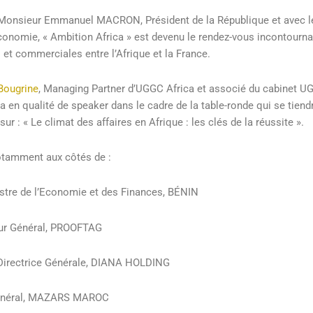
 Monsieur Emmanuel MACRON, Président de la République et avec l
Economie, « Ambition Africa » est devenu le rendez-vous incontourn
et commerciales entre l’Afrique et la France.
 Bougrine
, Managing Partner d’UGGC Africa et associé du cabinet 
ra en qualité de speaker dans le cadre de la table-ronde qui se tiend
ur : « Le climat des affaires en Afrique : les clés de la réussite ».
otamment aux côtés de :
tre de l’Economie et des Finances, BÉNIN
eur Général, PROOFTAG
 Directrice Générale, DIANA HOLDING
Général, MAZARS MAROC