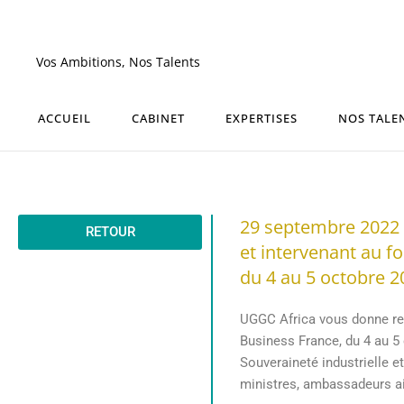
Aller
au
contenu
Vos Ambitions, Nos Talents
ACCUEIL
CABINET
EXPERTISES
NOS TALE
29 septembre 2022 
RETOUR
et intervenant au f
du 4 au 5 octobre 2
UGGC Africa vous donne re
Business France, du 4 au 5
Souveraineté industrielle 
ministres, ambassadeurs ain