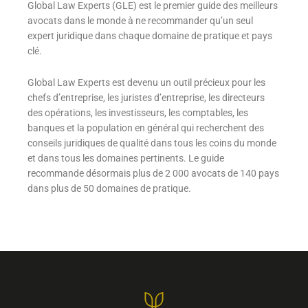
Global Law Experts (GLE) est le premier guide des meilleurs
avocats dans le monde à ne recommander qu’un seul
expert juridique dans chaque domaine de pratique et pays
clé.
Global Law Experts est devenu un outil précieux pour les
chefs d’entreprise, les juristes d’entreprise, les directeurs
des opérations, les investisseurs, les comptables, les
banques et la population en général qui recherchent des
conseils juridiques de qualité dans tous les coins du monde
et dans tous les domaines pertinents. Le guide
recommande désormais plus de 2 000 avocats de 140 pays
dans plus de 50 domaines de pratique.