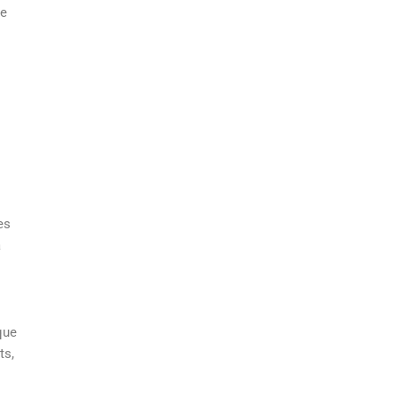
ne
es
à
que
ts,