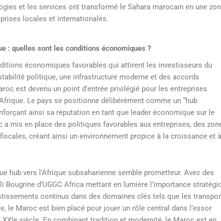
logies et les services ont transformé le Sahara marocain en une zo
prises locales et internationales.
ue : quelles sont les conditions économiques ?
itions économiques favorables qui attirent les investisseurs du
tabilité politique, une infrastructure moderne et des accords
oc est devenu un point d’entrée privilégié pour les entreprises
 Afrique. Le pays se positionne délibérément comme un “hub
 renforçant ainsi sa réputation en tant que leader économique sur le
c a mis en place des politiques favorables aux entreprises, des zon
 fiscales, créant ainsi un environnement propice à la croissance et 
que hub vers l’Afrique subsaharienne semble prometteur. Avec des
i Bougrine d’UGGC Africa mettant en lumière l’importance stratégi
stissements continus dans des domaines clés tels que les transpor
ure, le Maroc est bien placé pour jouer un rôle central dans l’essor
 XXIe siècle. En combinant tradition et modernité, le Maroc est en