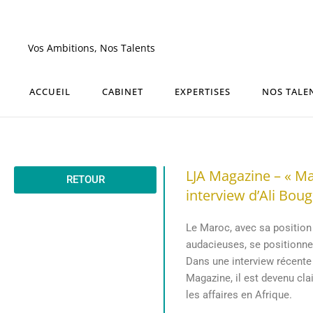
Aller
au
contenu
Vos Ambitions, Nos Talents
ACCUEIL
CABINET
EXPERTISES
NOS TALE
LJA Magazine – « Ma
RETOUR
interview d’Ali Bou
Le Maroc, avec sa position
audacieuses, se positionne
Dans une interview récente
Magazine, il est devenu cla
les affaires en Afrique.