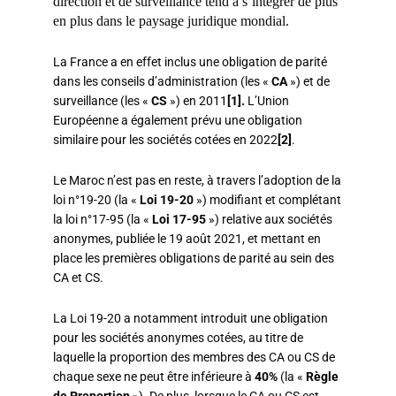
direction et de surveillance tend à s’intégrer de plus
en plus dans le paysage juridique mondial.
La France a en effet inclus une obligation de parité
dans les conseils d’administration (les «
CA
») et de
surveillance (les «
CS
») en 2011
[1].
L’Union
Européenne a également prévu une obligation
similaire pour les sociétés cotées en 2022
[2]
.
Le Maroc n’est pas en reste, à travers l’adoption de la
loi n°19-20 (la «
Loi 19-20
») modifiant et complétant
la loi n°17-95 (la «
Loi 17-95
») relative aux sociétés
anonymes, publiée le 19 août 2021, et mettant en
place les premières obligations de parité au sein des
CA et CS.
La Loi 19-20 a notamment introduit une obligation
pour les sociétés anonymes cotées, au titre de
laquelle la proportion des membres des CA ou CS de
chaque sexe ne peut être inférieure à
40%
(la «
Règle
de Proportion
»). De plus, lorsque le CA ou CS est