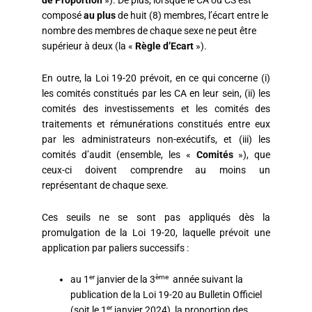
composé
au plus
de huit (8) membres, l’écart entre le
nombre des membres de chaque sexe ne peut être
supérieur à deux (la «
Règle d’Ecart
»).
En outre, la Loi 19-20 prévoit, en ce qui concerne (i)
les comités constitués par les CA en leur sein, (ii) les
comités des investissements et les comités des
traitements et rémunérations constitués entre eux
par les administrateurs non-exécutifs, et (iii) les
comités d’audit (ensemble, les «
Comités
»), que
ceux-ci doivent comprendre au moins un
représentant de chaque sexe.
Ces seuils ne se sont pas appliqués dès la
promulgation de la Loi 19-20, laquelle prévoit une
application par paliers successifs :
er
ème
au 1
janvier de la 3
année suivant la
publication de la Loi 19-20 au Bulletin Officiel
er
(soit le 1
janvier 2024), la proportion des