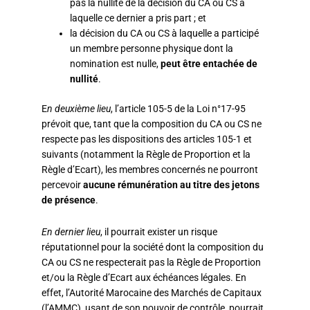
pas la nullité de la décision du CA ou CS à
laquelle ce dernier a pris part ; et
la décision du CA ou CS à laquelle a participé
un membre personne physique dont la
nomination est nulle,
peut être entachée de
nullité
.
E
n deuxième lieu
, l’article 105-5 de la Loi n°17-95
prévoit que, tant que la composition du CA ou CS ne
respecte pas les dispositions des articles 105-1 et
suivants (notamment la Règle de Proportion et la
Règle d’Ecart), les membres concernés ne pourront
percevoir
aucune rémunération au titre des jetons
de présence
.
En dernier lieu
, il pourrait exister un risque
réputationnel pour la société dont la composition du
CA ou CS ne respecterait pas la Règle de Proportion
et/ou la Règle d’Ecart aux échéances légales. En
effet, l’Autorité Marocaine des Marchés de Capitaux
(l’AMMC), usant de son pouvoir de contrôle, pourrait