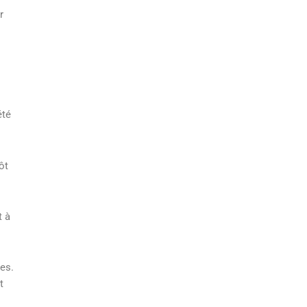
r
été
ôt
t à
es.
t