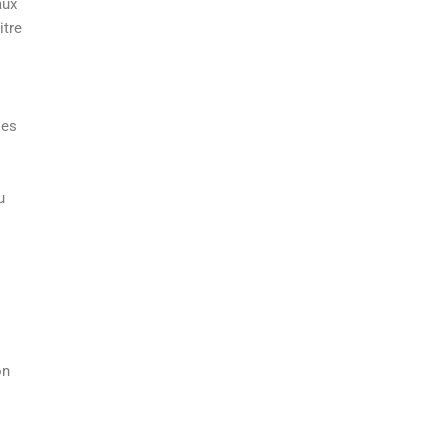
aux
itre
les
u
on