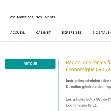
Aller
au
contenu
Vos Ambitions, Nos Talents
ACCUEIL
CABINET
EXPERTISES
NOS TALE
Rappel des règles f
RETOUR
Économique (GIE) a
Instruction administrativ
Direction générale des impô
Les articles 869 à 885 de l
Economique (GIE).