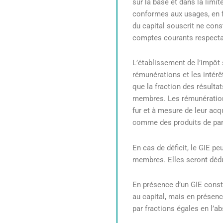
sur la base et dans la limit
conformes aux usages, en fo
du capital souscrit ne cons
comptes courants respectan
L’établissement de l’impôt
rémunérations et les intérê
que la fraction des résulta
membres. Les rémunérations
fur et à mesure de leur ac
comme des produits de part
En cas de déficit, le GIE pe
membres. Elles seront déd
En présence d’un GIE consti
au capital, mais en présence
par fractions égales en l’a