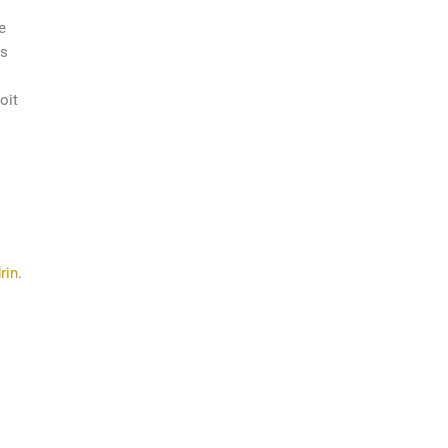
e
es
oit
rin
.