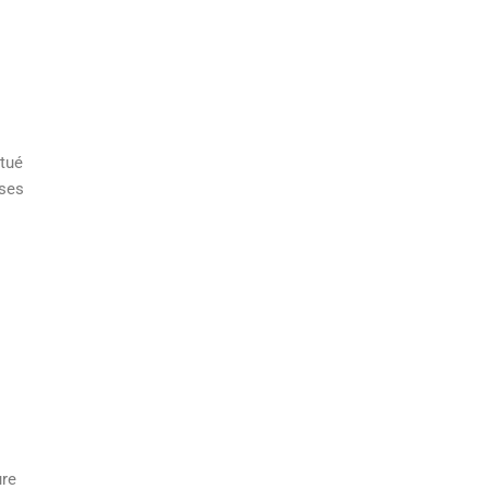
itué
 ses
ure