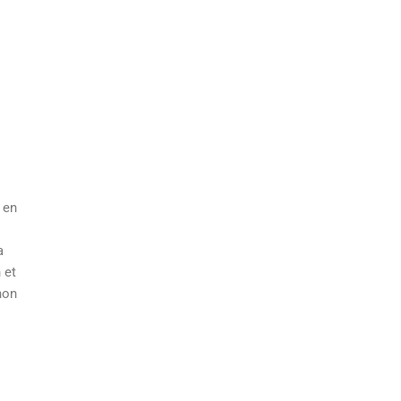
 en
a
 et
non