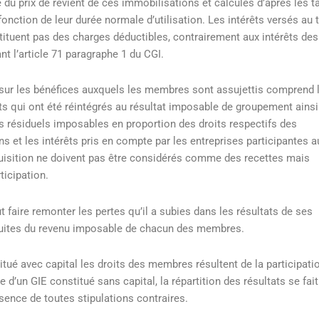
e du prix de revient de ces immobilisations et calculés d’après les t
nction de leur durée normale d’utilisation. Les intérêts versés au t
tituent pas des charges déductibles, contrairement aux intérêts des
t l’article 71 paragraphe 1 du CGI.
 sur les bénéfices auxquels les membres sont assujettis comprend 
ts qui ont été réintégrés au résultat imposable de groupement ainsi
ts résiduels imposables en proportion des droits respectifs des
 et les intérêts pris en compte par les entreprises participantes a
quisition ne doivent pas être considérés comme des recettes mais
icipation.
ut faire remonter les pertes qu’il a subies dans les résultats de ses
uites du revenu imposable de chacun des membres.
tué avec capital les droits des membres résultent de la participati
 d’un GIE constitué sans capital, la répartition des résultats se fait
bsence de toutes stipulations contraires.