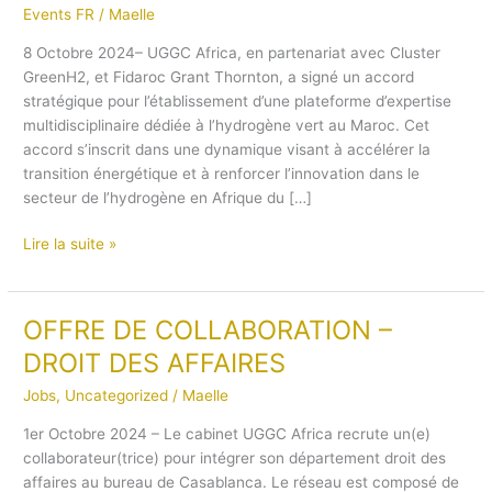
Events FR
/
Maelle
d’une
plateforme
8 Octobre 2024– UGGC Africa, en partenariat avec Cluster
d’expertise
GreenH2, et Fidaroc Grant Thornton, a signé un accord
multidisciplinaire
stratégique pour l’établissement d’une plateforme d’expertise
dans
multidisciplinaire dédiée à l’hydrogène vert au Maroc. Cet
l’écosystème
accord s’inscrit dans une dynamique visant à accélérer la
de
transition énergétique et à renforcer l’innovation dans le
l’hydrogène
secteur de l’hydrogène en Afrique du […]
vert
au
Lire la suite »
Maroc
OFFRE DE COLLABORATION –
OFFRE
DE
DROIT DES AFFAIRES
COLLABORATION
Jobs
,
Uncategorized
/
Maelle
–
DROIT
1er Octobre 2024 – Le cabinet UGGC Africa recrute un(e)
DES
collaborateur(trice) pour intégrer son département droit des
AFFAIRES
affaires au bureau de Casablanca. Le réseau est composé de