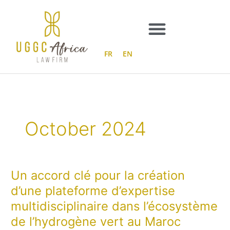
Aller
au
contenu
FR
EN
October 2024
Un accord clé pour la création
Un
accord
d’une plateforme d’expertise
clé
multidisciplinaire dans l’écosystème
pour
la
de l’hydrogène vert au Maroc
création