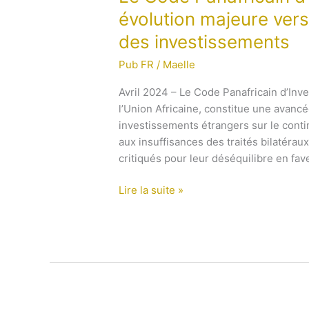
Code
évolution majeure ver
Panafricain
des investissements
d’Investissements
:
Pub FR
/
Maelle
une
évolution
Avril 2024 – Le Code Panafricain d’Inv
majeure
l’Union Africaine, constitue une avancé
vers
investissements étrangers sur le conti
une
aux insuffisances des traités bilatéra
gouvernance
critiqués pour leur déséquilibre en fav
équilibrée
Lire la suite »
des
investissements