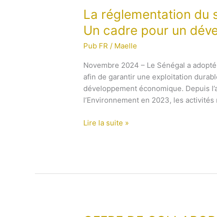
La
La réglementation du s
réglementation
Un cadre pour un dév
du
Pub FR
/
Maelle
secteur
minier
Novembre 2024 – Le Sénégal a adopté u
au
afin de garantir une exploitation durab
Sénégal
développement économique. Depuis l’a
:
l’Environnement en 2023, les activités 
Un
cadre
Lire la suite »
pour
un
développement
durable