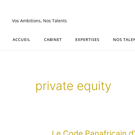
Aller
au
contenu
Vos Ambitions, Nos Talents
ACCUEIL
CABINET
EXPERTISES
NOS TALE
private equity
Le
Le Code Panafricain d’