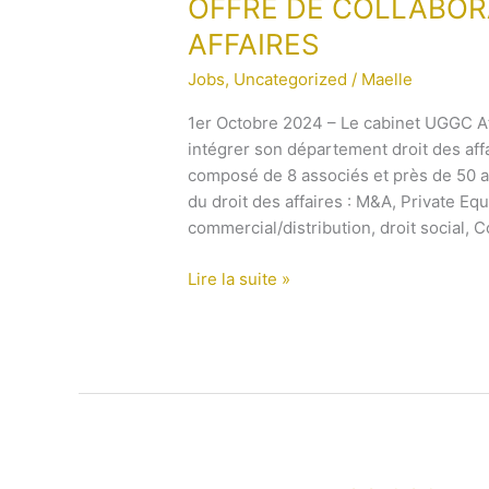
OFFRE
OFFRE DE COLLABORA
DE
AFFAIRES
COLLABORATION
Jobs
,
Uncategorized
/
Maelle
–
DROIT
1er Octobre 2024 – Le cabinet UGGC Afr
DES
intégrer son département droit des aff
AFFAIRES
composé de 8 associés et près de 50 a
du droit des affaires : M&A, Private Equ
commercial/distribution, droit social, C
Lire la suite »