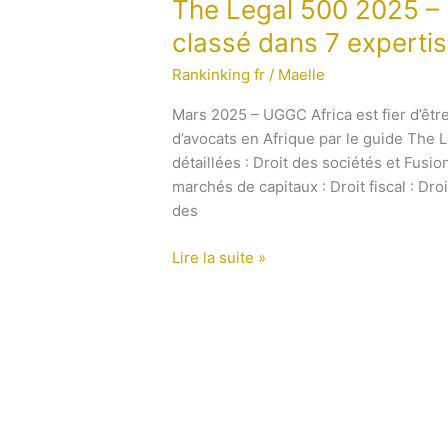
The
The Legal 500 2025 –
Legal
classé dans 7 expertis
500
Rankinking fr
/
Maelle
2025
–
Mars 2025 – UGGC Africa est fier d’êtr
UGGC
d’avocats en Afrique par le guide The 
Africa
détaillées : Droit des sociétés et Fusi
à
marchés de capitaux : Droit fiscal : Droi
nouveau
des
classé
dans
Lire la suite »
7
expertises !