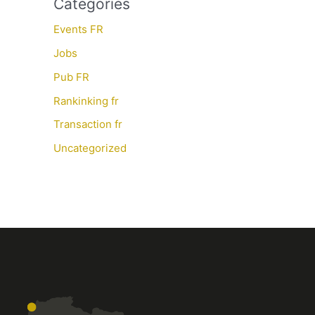
Categories
Events FR
Jobs
Pub FR
Rankinking fr
Transaction fr
Uncategorized