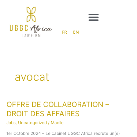
Aller
au
contenu
FR
EN
avocat
OFFRE DE COLLABORATION –
OFFRE
DE
DROIT DES AFFAIRES
COLLABORATION
Jobs
,
Uncategorized
/
Maelle
–
DROIT
1er Octobre 2024 – Le cabinet UGGC Africa recrute un(e)
DES